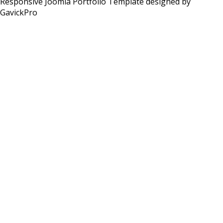
Responsive Joomla Portfolio Template designed by
GavickPro