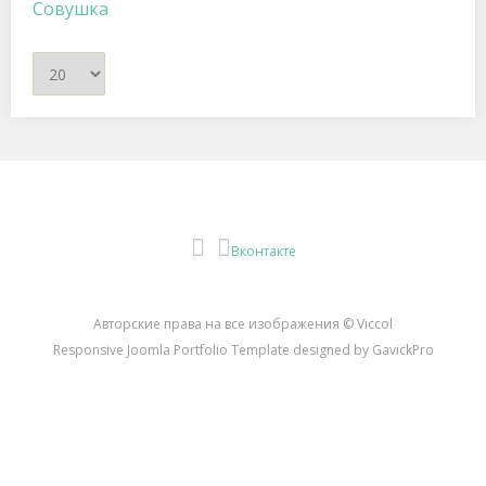
Совушка
Кол-
во
строк:
Instagram
Вконтакте
Авторские права на все изображения © Viccol
Responsive Joomla Portfolio Template designed by GavickPro