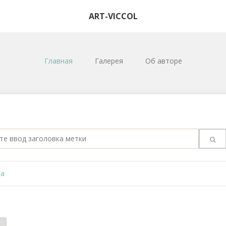
ART-VICCOL
Главная
Галерея
Об авторе
е
ка
ка
т